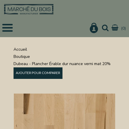
(0)
EIL
UITS
Accueil
Boutique
IS
Dubeau - Plancher Érable dur nuance verni mat 20%
CHER
AJOUTER POUR COMPARER
IER
URE
ON
NISTERIE