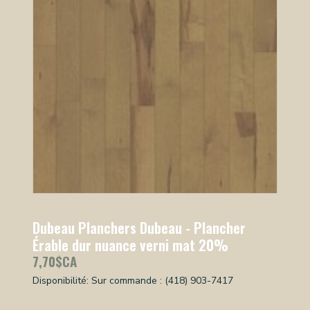
Dubeau Planchers Dubeau - Plancher
Érable dur nuance verni mat 20%
7,70$CA
Disponibilité:
Sur commande : (418) 903-7417