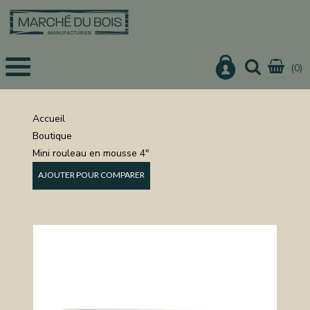
(0)
EIL
UITS
Accueil
Boutique
IS
Mini rouleau en mousse 4"
CHER
AJOUTER POUR COMPARER
IER
URE
ON
NISTERIE