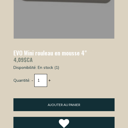
EVO Mini rouleau en mousse 4"
4,09$CA
Disponibilité:
En stock
(1)
Quantité:
-
+
AJOUTER AU PANIER