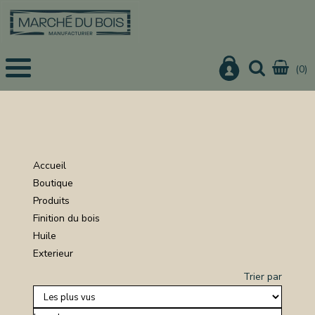
(0)
EIL
UITS
IS
CHER
Accueil
IER
Boutique
Produits
URE
Finition du bois
ON
Huile
Exterieur
Trier par
NISTERIE