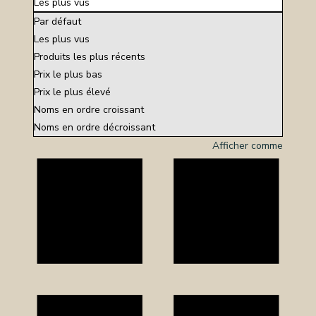
Les plus vus
Par défaut
OS
Les plus vus
Produits les plus récents
CES
Prix le plus bas
TS
Prix le plus élevé
NERIE
Noms en ordre croissant
Noms en ordre décroissant
RE
Afficher comme
TILLON
REPRISE
TACT
CTEZ-
SSION