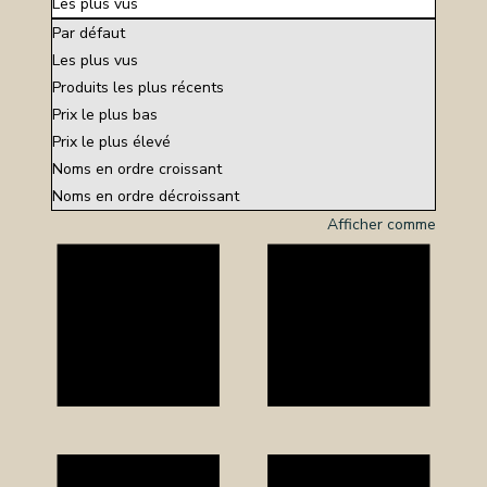
Les plus vus
Par défaut
OS
Les plus vus
Produits les plus récents
CES
Prix le plus bas
TS
Prix le plus élevé
NERIE
Noms en ordre croissant
Noms en ordre décroissant
RE
Afficher comme
TILLON
REPRISE
TACT
CTEZ-
SSION