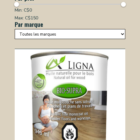
Min: C$
0
Max: C$
150
Par marque