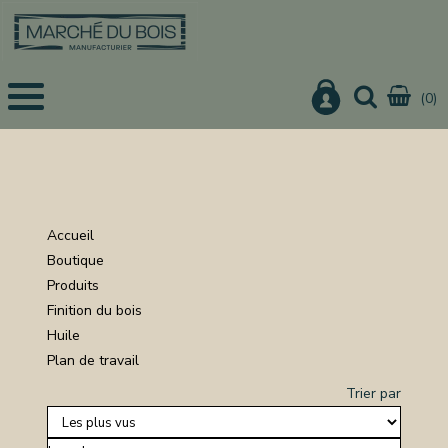
(0)
EIL
UITS
IS
CHER
Accueil
IER
Boutique
Produits
URE
Finition du bois
ON
Huile
Plan de travail
Trier par
NISTERIE