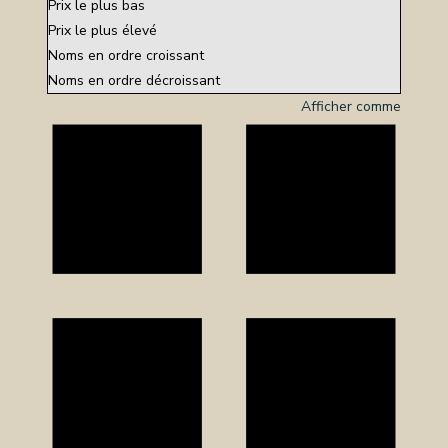
Prix le plus bas
Prix le plus élevé
OS
Noms en ordre croissant
Noms en ordre décroissant
CES
Afficher comme
TS
NERIE
RE
TILLON
REPRISE
TACT
CTEZ-
SSION