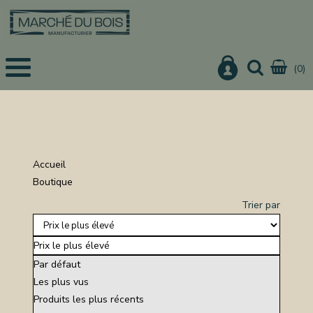
(0)
EIL
UITS
IS
CHER
Accueil
IER
Boutique
URE
Trier par
ON
Prix le plus élevé
Par défaut
Les plus vus
NISTERIE
Produits les plus récents