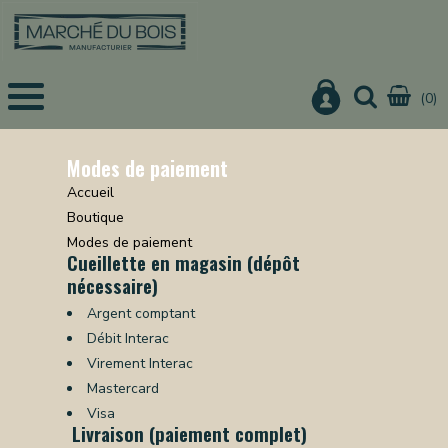
(0)
EIL
UITS
Modes de paiement
Accueil
IS
Boutique
CHER
Modes de paiement
Cueillette en magasin (dépôt
IER
nécessaire)
URE
Argent comptant
ON
Débit Interac
Virement Interac
Mastercard
Visa
NISTERIE
Livraison (paiement complet)