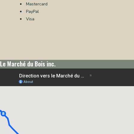
Mastercard
OS
PayPal
Visa
CES
TS
NERIE
RE
Le Marché du Bois inc.
TILLON
REPRISE
TACT
CTEZ-
SSION