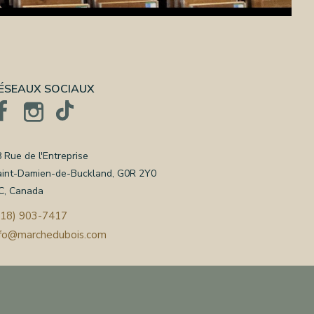
ÉSEAUX SOCIAUX
 Rue de l'Entreprise
aint-Damien-de-Buckland, G0R 2Y0
C, Canada
418) 903-7417
nfo@marchedubois.com