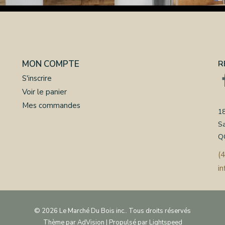
MON COMPTE
R
S'inscrire
Voir le panier
Mes commandes
18
S
Q
(
i
© 2026 Le Marché Du Bois inc.. Tous droits réservés
Thème par
AdVision
| Propulsé par
Lightspeed