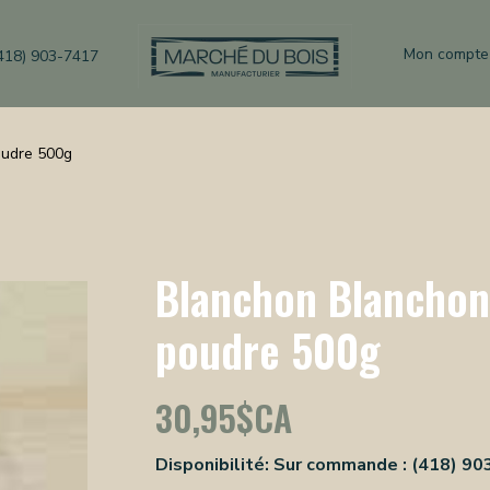
Mon compte
418) 903-7417
oudre 500g
Blanchon Blanchon 
poudre 500g
30,95$CA
Disponibilité:
Sur commande : (418) 90