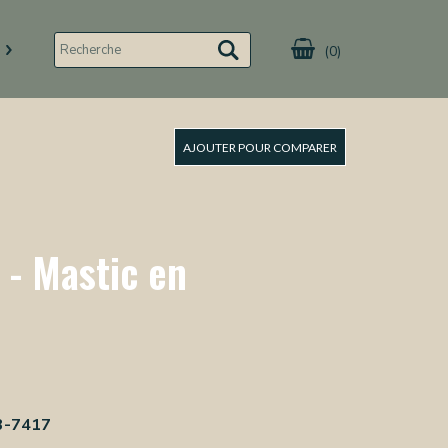
(0)
AJOUTER POUR COMPARER
- Mastic en
3-7417