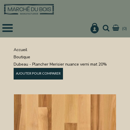
(0)
EIL
UITS
Accueil
Boutique
IS
Dubeau - Plancher Merisier nuance verni mat 20%
CHER
AJOUTER POUR COMPARER
IER
URE
ON
NISTERIE