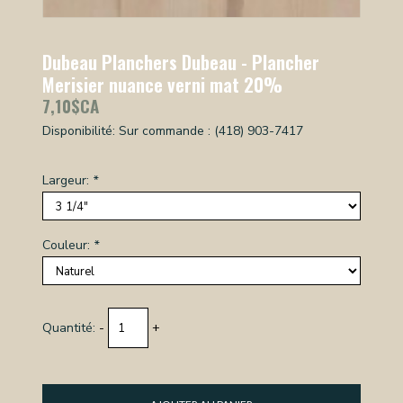
Dubeau Planchers Dubeau - Plancher
Merisier nuance verni mat 20%
7,10$CA
Disponibilité:
Sur commande : (418) 903-7417
Largeur:
*
Couleur:
*
Quantité:
-
+