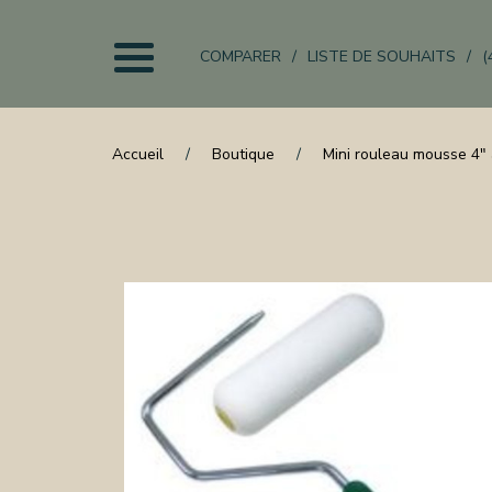
COMPARER
LISTE DE SOUHAITS
(
EIL
Accueil
Boutique
Mini rouleau mousse 4"
UITS
IS
CHER
IER
URE
ON
NISTERIE