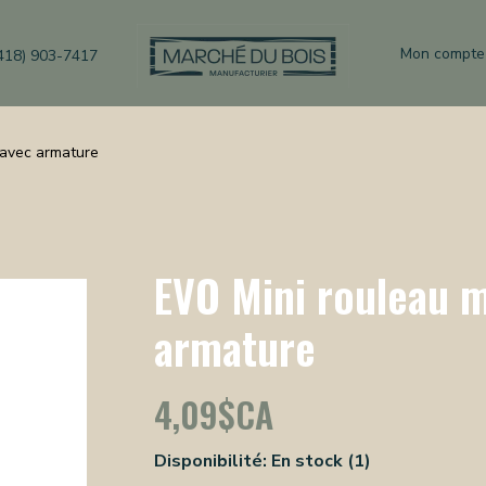
Mon compte
418) 903-7417
 avec armature
EVO Mini rouleau 
armature
4,09$CA
Disponibilité:
En stock
(1)