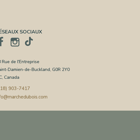
ÉSEAUX SOCIAUX
 Rue de l'Entreprise
aint-Damien-de-Buckland, G0R 2Y0
C, Canada
418) 903-7417
nfo@marchedubois.com