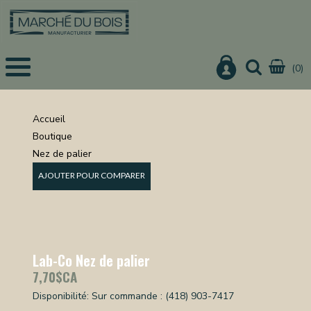
(0)
EIL
UITS
Accueil
Boutique
IS
Nez de palier
CHER
AJOUTER POUR COMPARER
IER
URE
ON
Lab-Co Nez de palier
7,70$CA
NISTERIE
Disponibilité:
Sur commande : (418) 903-7417