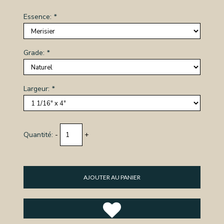
Essence:
*
OS
CES
Grade:
*
TS
NERIE
Largeur:
*
RE
TILLON
REPRISE
Quantité:
-
+
TACT
CTEZ-
AJOUTER AU PANIER
SSION