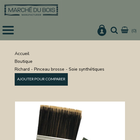
(0)
EIL
UITS
Accueil
Boutique
IS
Richard - Pinceau brosse - Soie synthétiques
CHER
AJOUTER POUR COMPARER
IER
URE
ON
NISTERIE