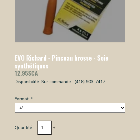
EVO Richard - Pinceau brosse - Soie
synthétiques
12,95$CA
Disponibilité:
Sur commande : (418) 903-7417
Format:
*
Quantité:
-
+