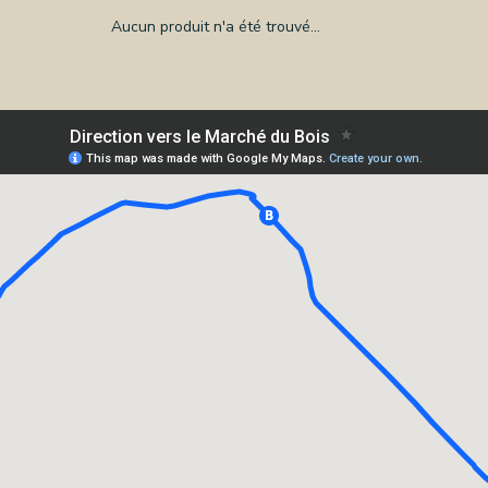
Aucun produit n'a été trouvé...
OS
CES
TS
NERIE
RE
TILLON
REPRISE
TACT
CTEZ-
SSION