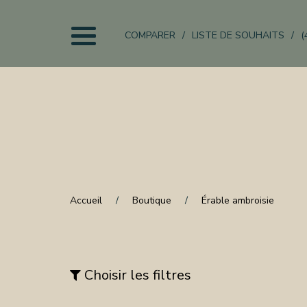
COMPARER
LISTE DE SOUHAITS
(
EIL
UITS
IS
CHER
IER
URE
Accueil
Boutique
Érable ambroisie
ON
Choisir les filtres
NISTERIE