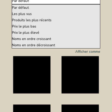
Par défaut
Par défaut
OS
Les plus vus
Produits les plus récents
CES
Prix le plus bas
TS
Prix le plus élevé
NERIE
Noms en ordre croissant
Noms en ordre décroissant
RE
Afficher comme
TILLON
REPRISE
TACT
CTEZ-
SSION