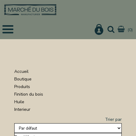
(0)
EIL
UITS
IS
CHER
Accueil
IER
Boutique
Produits
URE
Finition du bois
ON
Huile
Interieur
Trier par
NISTERIE