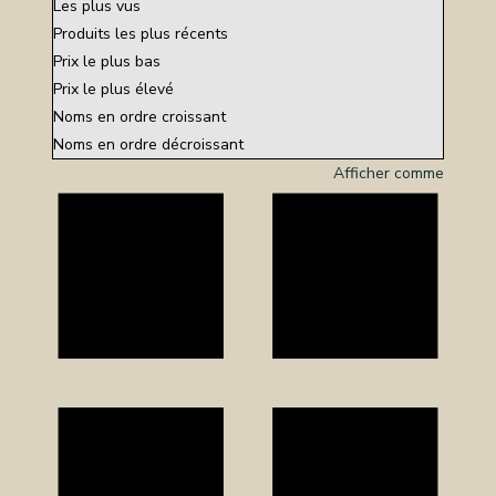
Les plus vus
Produits les plus récents
OS
Prix le plus bas
Prix le plus élevé
CES
Noms en ordre croissant
TS
Noms en ordre décroissant
NERIE
Afficher comme
RE
TILLON
REPRISE
TACT
CTEZ-
SSION