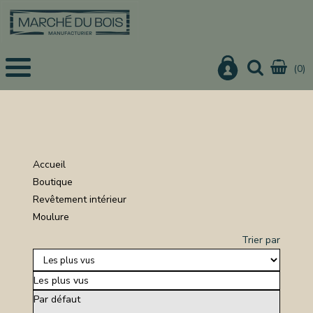
(0)
EIL
UITS
IS
CHER
Accueil
IER
Boutique
Revêtement intérieur
URE
Moulure
ON
Trier par
Les plus vus
NISTERIE
Par défaut