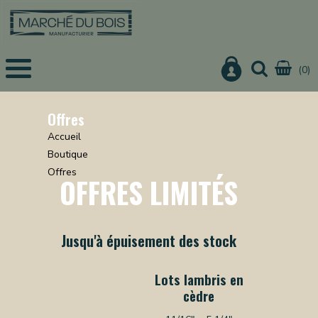
(0)
EIL
UITS
Offres
Accueil
IS
Boutique
CHER
Offres
OFFRES LIMITÉS
IER
URE
ON
Jusqu'à épuisement des stock
Lots lambris en
cèdre
NISTERIE