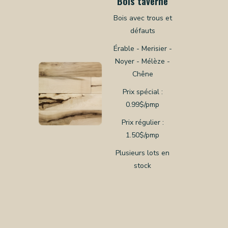
Bois taverne
Bois avec trous et
défauts
Érable - Merisier -
Noyer - Mélèze -
Chêne
Prix spécial :
0.99$/pmp
Prix régulier :
1.50$/pmp
Plusieurs lots en
stock