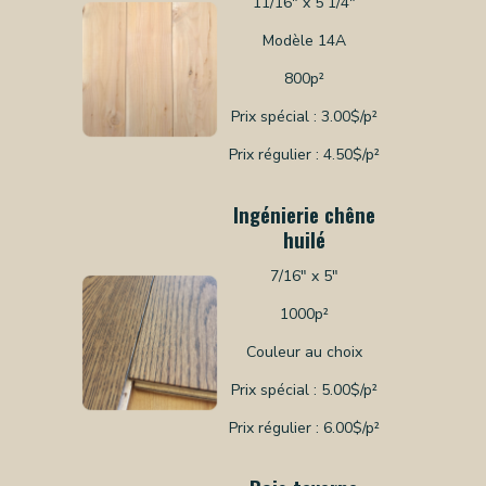
11/16" x 5 1/4"
OS
Modèle 14A
800p²
CES
Prix spécial : 3.00$/p²
TS
Prix régulier : 4.50$/p²
NERIE
Ingénierie chêne
RE
huilé
TILLON
7/16" x 5"
REPRISE
TACT
1000p²
Couleur au choix
CTEZ-
Prix spécial : 5.00$/p²
Prix régulier : 6.00$/p²
SSION