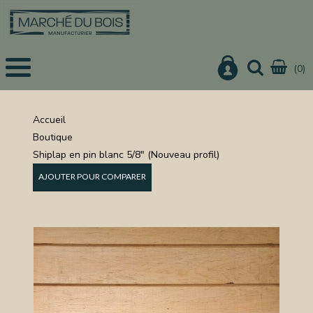
(0)
EIL
UITS
Accueil
Boutique
IS
Shiplap en pin blanc 5/8" (Nouveau profil)
CHER
AJOUTER POUR COMPARER
IER
URE
ON
NISTERIE