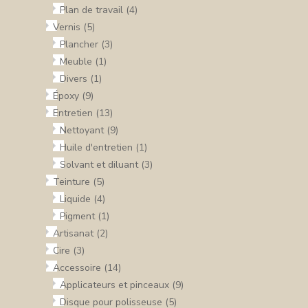
Plan de travail
(4)
OS
Vernis
(5)
Plancher
(3)
Meuble
(1)
CES
Divers
(1)
TS
Époxy
(9)
NERIE
Entretien
(13)
Nettoyant
(9)
RE
Huile d'entretien
(1)
TILLON
Solvant et diluant
(3)
REPRISE
Teinture
(5)
TACT
Liquide
(4)
Pigment
(1)
Artisanat
(2)
CTEZ-
Cire
(3)
Accessoire
(14)
SSION
Applicateurs et pinceaux
(9)
Disque pour polisseuse
(5)