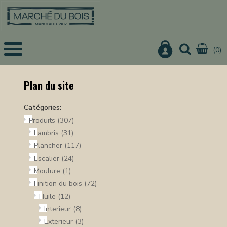
(0)
EIL
UITS
Plan du site
IS
Catégories:
CHER
Produits
(307)
IER
Lambris
(31)
Plancher
(117)
URE
Escalier
(24)
ON
Moulure
(1)
Finition du bois
(72)
Huile
(12)
Interieur
(8)
NISTERIE
Exterieur
(3)